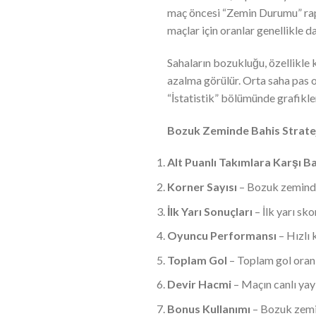
maç öncesi “Zemin Durumu” rapor
maçlar için oranlar genellikle 
Sahaların bozukluğu, özellikle 
azalma görülür. Orta saha pas o
“İstatistik” bölümünde grafikler
Bozuk Zeminde Bahis Stratej
Alt Puanlı Takımlara Karşı B
Korner Sayısı
– Bozuk zeminde
İlk Yarı Sonuçları
– İlk yarı sk
Oyuncu Performansı
– Hızlı 
Toplam Gol
– Toplam gol oranl
Devir Hacmi
– Maçın canlı yayı
Bonus Kullanımı
– Bozuk zemin