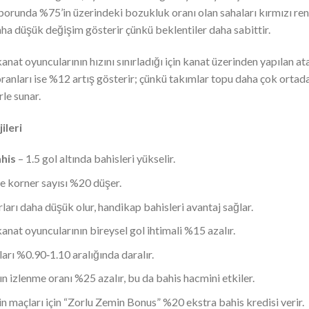
unda %75’in üzerindeki bozukluk oranı olan sahaları kırmızı renk i
daha düşük değişim gösterir çünkü beklentiler daha sabittir.
kanat oyuncularının hızını sınırladığı için kanat üzerinden yapılan
ranları ise %12 artış gösterir; çünkü takımlar topu daha çok ortada
le sunar.
ileri
ahis
– 1.5 gol altında bahisleri yükselir.
 korner sayısı %20 düşer.
orları daha düşük olur, handikap bahisleri avantaj sağlar.
kanat oyuncularının bireysel gol ihtimali %15 azalır.
arı %0.90‑1.10 aralığında daralır.
n izlenme oranı %25 azalır, bu da bahis hacmini etkiler.
 maçları için “Zorlu Zemin Bonus” %20 ekstra bahis kredisi verir.