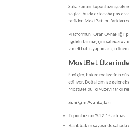
Saha zemini, topun hızını, sekm
sağlar; bu da orta saha pas oran
tetikler. MostBet, bu farkları ca
Platformun “Oran Oynaklığı” pan
ligdeki bir maç çim sahada oyna
vadeli bahis yapanlar için öneml
MostBet Üzerinde 
Suni çim, bakım maliyetinin düş
ediliyor. Doğal çim ise gelenek
MostBet bu iki yüzeyi farklı ren
Suni Çim Avantajları
Topun hızının %12‑15 artması
Basit bakım sayesinde sahada ç