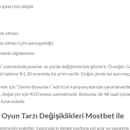
 iptal riski düşük
ek olması
az olması (çim yumuşaklığı)
lumlu algılanması
” sekmesinde puanlar ve yüzde değişimleriyle gösterir. Örneğin, 
bi takıma %1,30 oranında bir prim verilir. Doğal çimde ise aynı ma
rmek için “Zemin Bonusları” adlı özel kampanyalardan yararlanabilir
 doğal çim için %10 bonus sunmaktadır. Bonuslar, ilk 48 saat içinde 
tutarındadır.
Oyun Tarzı Değişiklikleri Mostbet ile
ekmesini engeller, oyuncuların denge kaybına yol açar ve savunma h