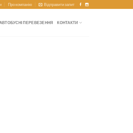
и
Про компанію
Відправити запит
АВТОБУСНІ ПЕРЕВЕЗЕННЯ
КОНТАКТИ
перший крок до подорожі вашої мрії!
 комфортом – відпочивайте з нами!
екаємо вас за адресою: вул. Шевченка 2Б, офіс 1,
а також, на наших сторінках у
та