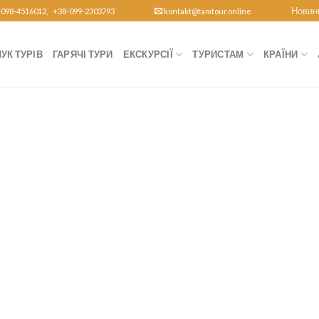
Новин
-098-4516012,
+38-099-2303793
kontakt@tamtour.online
УК ТУРІВ
ГАРЯЧІ ТУРИ
ЕКСКУРСІЇ
ТУРИСТАМ
КРАЇНИ
Зробіть 
Подорожуйте з
Ч