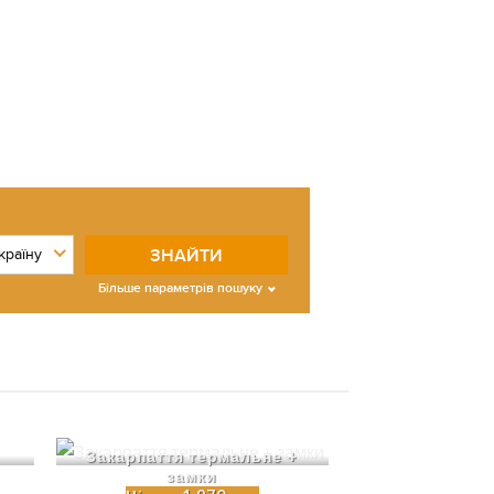
ЗНАЙТИ
Більше параметрів пошуку
Закарпаття термальне +
замки