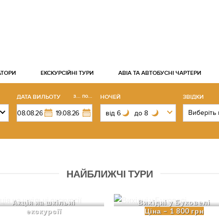
АТОРИ
EКСКУРСІЙНІ ТУРИ
АВІА ТА АВТОБУСНІ ЧАРТЕРИ
з... по...
ДАТА ВИЛЬОТУ
НОЧЕЙ
ЗВІДКИ
НАЙБЛИЖЧІ ТУРИ
Акція на шкільні
Вихідні у Буковелі
екскурсії
Ціна – 1 800 грн