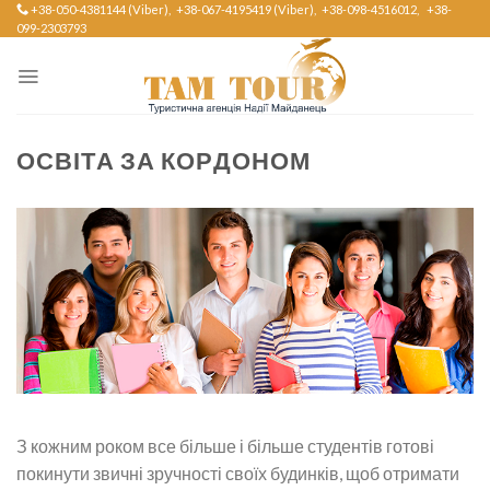
+38-050-4381144 (Viber),
+38-067-4195419 (Viber),
+38-098-4516012,
+38-
Skip
099-2303793
to
content
ОСВІТА ЗА КОРДОНОМ
З кожним роком все більше і більше студентів готові
покинути звичні зручності своїх будинків, щоб отримати