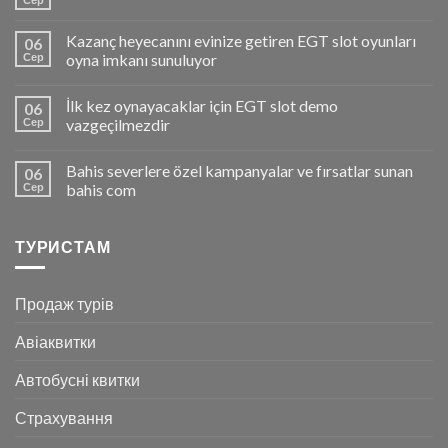
Kazanç heyecanını evinize getiren EGT slot oyunları
06
Сер
oyna imkanı sunuluyor
İlk kez oynayacaklar için EGT slot demo
06
Сер
vazgeçilmezdir
Bahis severlere özel kampanyalar ve fırsatlar sunan
06
Сер
bahis com
ТУРИСТАМ
Продаж турів
Авіаквитки
Автобусні квитки
Страхування