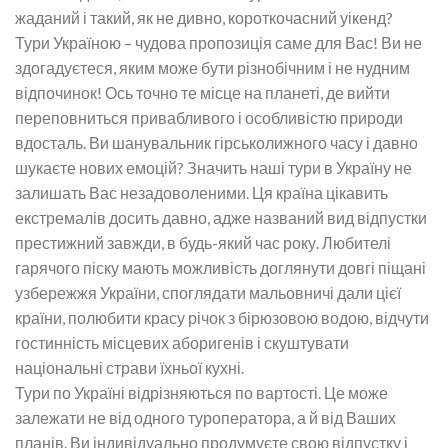
жаданий і такий, як не дивно, короткочасний уікенд?
Тури Україною – чудова пропозиція саме для Вас! Ви не
здогадуєтеся, яким може бути різнобічним і не нудним
відпочинок! Ось точно те місце на планеті, де вийти
переповниться привабливого і особливістю природи
вдосталь. Ви шанувальник гірськолижного часу і давно
шукаєте нових емоцій? Значить наші тури в Україну не
залишать Вас незадоволеними. Ця країна цікавить
екстремалів досить давно, адже названий вид відпустки
престижний завжди, в будь-який час року. Любителі
гарячого піску мають можливість доглянути довгі піщані
узбережжя України, споглядати мальовничі дали цієї
країни, полюбити красу річок з бірюзовою водою, відчути
гостинність місцевих аборигенів і скуштувати
національні страви їхньої кухні.
Тури по Україні відрізняються по вартості. Це може
залежати не від одного туроператора, а й від Ваших
планів. Ви індивідуально продумуєте свою відпустку і