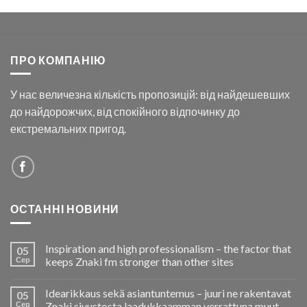
ПРО КОМПАНІЮ
У нас величезна кількість пропозицій: від найдешевших
до найдорожчих, від спокійного відпочинку до
екстремальних пригод.
ОСТАННІ НОВИНИ
Inspiration and high professionalism – the factor that
05
Сер
keeps Znaki fm stronger than other sites
Idearikkaus sekä asiantuntemus – juuri ne rakentavat
05
Сер
Znaki sivustosta laadukkaamman verrattuna muut