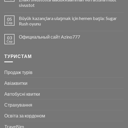
sivustot
Büyük kazançlara ulaşmak için hemen başla: Sugar
05
Сер
Rush oyunu
Официальный сайт Azino777
03
Сер
ТУРИСТАМ
Продаж турів
Авіаквитки
Автобусні квитки
Страхування
Освіта за кордоном
TravelSim