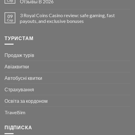
Сер
Отзывы В 2026
3 Royal Coins Casino review: safe gaming, fast
09
Сер
payouts, and exclusive bonuses
ТУРИСТАМ
Продаж турів
Авіаквитки
Автобусні квитки
Страхування
Освіта за кордоном
TravelSim
ПІДПИСКА