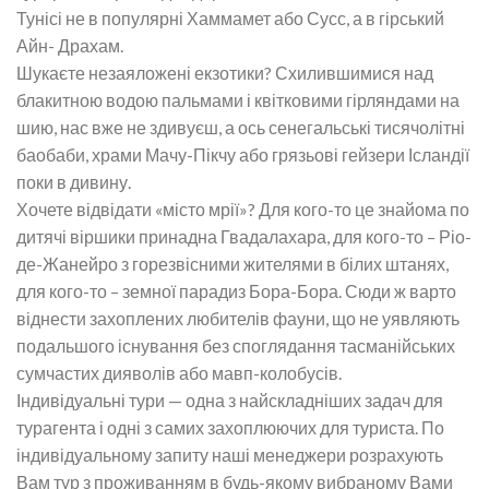
Тунісі не в популярні Хаммамет або Сусс, а в гірський
Айн- Драхам.
Шукаєте незаяложені екзотики? Схилившимися над
блакитною водою пальмами і квітковими гірляндами на
шию, нас вже не здивуєш, а ось сенегальські тисячолітні
баобаби, храми Мачу-Пікчу або грязьові гейзери Ісландії
поки в дивину.
Хочете відвідати «місто мрії»? Для кого-то це знайома по
дитячі віршики принадна Гвадалахара, для кого-то – Ріо-
де-Жанейро з горезвісними жителями в білих штанях,
для кого-то – земної парадиз Бора-Бора. Сюди ж варто
віднести захоплених любителів фауни, що не уявляють
подальшого існування без споглядання тасманійських
сумчастих дияволів або мавп-колобусів.
Індивідуальні тури — одна з найскладніших задач для
турагента і одні з самих захоплюючих для туриста. По
індивідуальному запиту наші менеджери розрахують
Вам тур з проживанням в будь-якому вибраному Вами