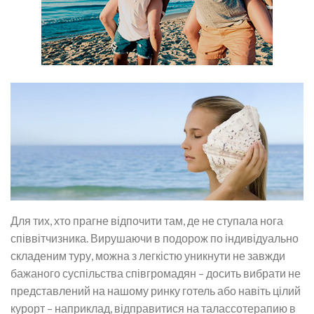
Для тих, хто прагне відпочити там, де не ступала нога
співвітчизника. Вирушаючи в подорож по індивідуально
складеним туру, можна з легкістю уникнути не завжди
бажаного суспільства співгромадян – досить вибрати не
представлений на нашому ринку готель або навіть цілий
курорт – наприклад, відправитися на талассотерапию в