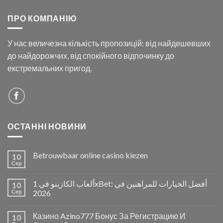
ПРО КОМПАНІЮ
У нас величезна кількість пропозицій: від найдешевших
до найдорожчих, від спокійного відпочинку до
екстремальних пригод.
ОСТАННІ НОВИНИ
Betrouwbaar online casino kiezen
10
Сер
ألعاب الكازينو في 1xBet: أفضل الخيارات للمراهنين في
10
Сер
2026
Казино Azino777 Бонус За Регистрацию И
10