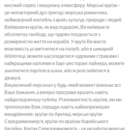
високий сервіс і вишукану атмосферу. Морські круїзи –
це неповторний дух пригод і морська романтика,
неймовірний коктейль з країн, культур, природи і людей.
Вибираючи круїзи, як вид подорожі, Ви вибираєте
абсолютну свободу, що чудово поєднується з
розміреністю життя на кораблі. У круїзі Ви маєте
можливість усамітнитися на палубі, або в шикарній
бібліотеці, можете насолодитися чудовими стравами і
найкращими напоями в барі-ресторані лайнера, можете
захопитися партією в шахи, або ж розслабитися в
джакузі.
Вишколений персонал у будь-який момент виконає всі
Ваші бажання, а вечірні програми вразять навіть
найдосвідченішу публіку. Різноманітність круїзів, які ми
пропонуємо Вам, порадує навіть найкапризніших
мандрівників: круїзи по Арктиці, морські круїзи
Середземномор’я, круїзи по країнах Карибського
басейну. Круїзи Середземномор’я – це незабутні морські