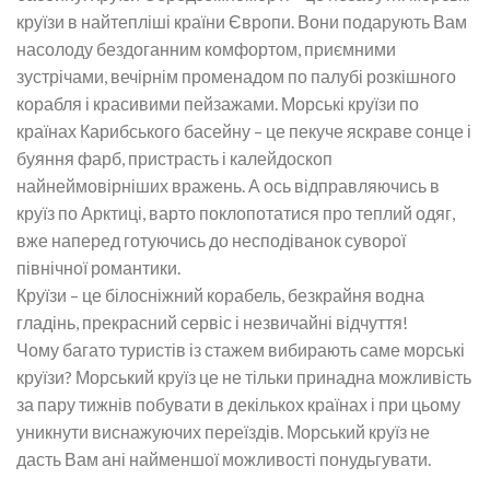
круїзи в найтепліші країни Європи. Вони подарують Вам
насолоду бездоганним комфортом, приємними
зустрічами, вечірнім променадом по палубі розкішного
корабля і красивими пейзажами. Морські круїзи по
країнах Карибського басейну – це пекуче яскраве сонце і
буяння фарб, пристрасть і калейдоскоп
найнеймовірніших вражень. А ось відправляючись в
круїз по Арктиці, варто поклопотатися про теплий одяг,
вже наперед готуючись до несподіванок суворої
північної романтики.
Круїзи – це білосніжний корабель, безкрайня водна
гладінь, прекрасний сервіс і незвичайні відчуття!
Чому багато туристів із стажем вибирають саме морські
круїзи? Морський круїз це не тільки принадна можливість
за пару тижнів побувати в декількох країнах і при цьому
уникнути виснажуючих переїздів. Морський круїз не
дасть Вам ані найменшої можливості понудьгувати.