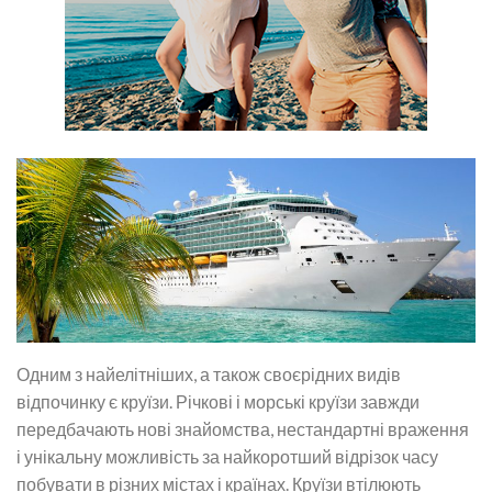
Одним з найелітніших, а також своєрідних видів
відпочинку є круїзи. Річкові і морські круїзи завжди
передбачають нові знайомства, нестандартні враження
і унікальну можливість за найкоротший відрізок часу
побувати в різних містах і країнах. Круїзи втілюють