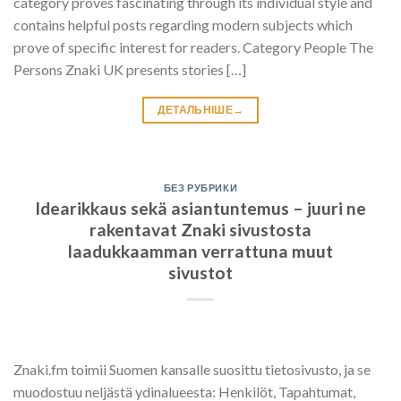
category proves fascinating through its individual style and
contains helpful posts regarding modern subjects which
prove of specific interest for readers. Category People The
Persons Znaki UK presents stories […]
ДЕТАЛЬНІШЕ
→
БЕЗ РУБРИКИ
Idearikkaus sekä asiantuntemus – juuri ne
rakentavat Znaki sivustosta
laadukkaamman verrattuna muut
sivustot
Znaki.fm toimii Suomen kansalle suosittu tietosivusto, ja se
muodostuu neljästä ydinalueesta: Henkilöt, Tapahtumat,