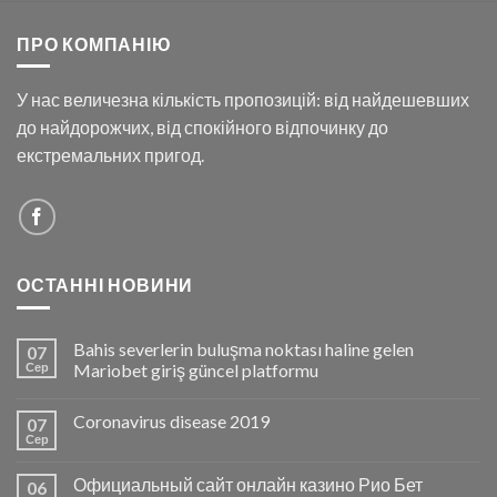
ПРО КОМПАНІЮ
У нас величезна кількість пропозицій: від найдешевших
до найдорожчих, від спокійного відпочинку до
екстремальних пригод.
ОСТАННІ НОВИНИ
Bahis severlerin buluşma noktası haline gelen
07
Сер
Mariobet giriş güncel platformu
Coronavirus disease 2019
07
Сер
Официальный сайт онлайн казино Рио Бет
06