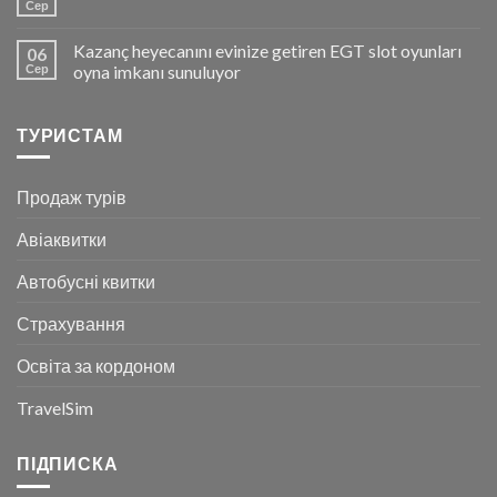
Сер
Kazanç heyecanını evinize getiren EGT slot oyunları
06
Сер
oyna imkanı sunuluyor
ТУРИСТАМ
Продаж турів
Авіаквитки
Автобусні квитки
Страхування
Освіта за кордоном
TravelSim
ПІДПИСКА