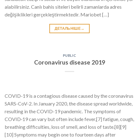
alabilirsiniz. Canlı bahis siteleri belirli zamanlarda adres
değişiklikleri gerçekleştirmektedir. Mariobet […]
ДЕТАЛЬНІШЕ
→
PUBLIC
Coronavirus disease 2019
COVID-19 is a contagious disease caused by the coronavirus
SARS-CoV-2. In January 2020, the disease spread worldwide,
resulting in the COVID-19 pandemic. The symptoms of
COVID‑19 can vary but often include fever,[7] fatigue, cough,
breathing difficulties, loss of smell, and loss of taste.[8][9]
[10] Symptoms may begin one to fourteen days after