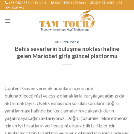
+38-050-4381144 (Viber),
+38-067-4195419 (Viber),
+38-098-4516012,
+38-
Skip
099-2303793
to
content
БЕЗ РУБРИКИ
Bahis severlerin buluşma noktası haline
gelen Mariobet giriş güncel platformu
Content Güven verecek adımların içerisinde
bulunabileceğinizi ve eşsiz olanaklarla karşılaşacağınızı da
aktarmaktayız. Üyelik esnasında sorulan soruların doğru
yanıtlanması halinde ise kısıtlamaların ve aksaklıkların
yaşanmayacağını aktarıyoruz. Doğru çözümleri elde etmeniz
için en iyi fırsatların verileceğini aktarabiliriz. Sizler için
sunulacak cazip fırsatların ve büyük olanakların içerisinde yer