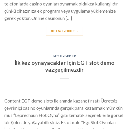
telefonlarda casino oyunları oynamak oldukça kullanışlıdır
çünkü cihazınıza ek program veya uygulama yüklemenize
gerek yoktur. Online casinonun […]
ДЕТАЛЬНІШЕ
→
БЕЗ РУБРИКИ
İlk kez oynayacaklar için EGT slot demo
vazgeçilmezdir
Content EGT demo slots ile anında kazanç fırsatı Ücretsiz
çevrimiçi casino oyunlarında gerçek para kazanmak mümkün
mü? “Leprechaun Hot Oyna” gibi tematik seçeneklerle görsel
bir şölen de yaşayabilirsiniz. Ek olarak, “Egt Slot Oyunları