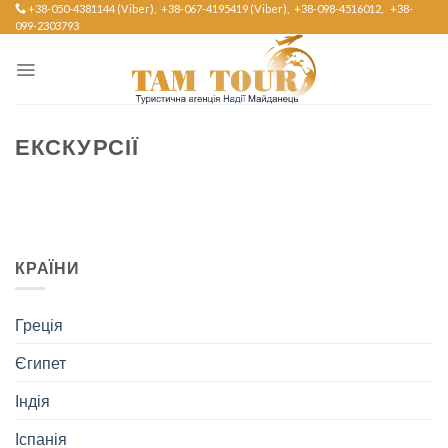
+38-050-4381144 (Viber),
+38-067-4195419 (Viber),
+38-098-4516012,
+38-
Skip
099-2303793
to
content
ЕКСКУРСІЇ
КРАЇНИ
Греція
Єгипет
Індія
Іспанія