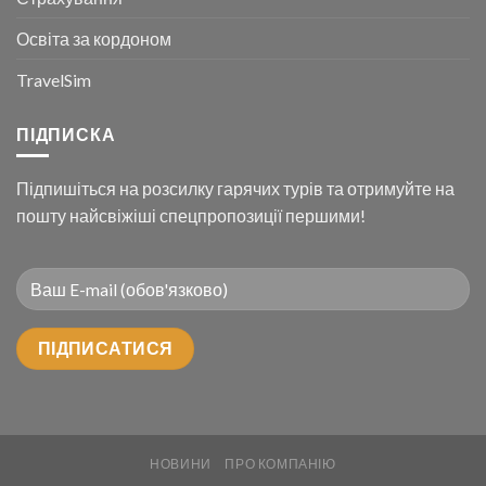
Освіта за кордоном
TravelSim
ПІДПИСКА
Підпишіться на розсилку гарячих турів та отримуйте на
пошту найсвіжіші спецпропозиції першими!
НОВИНИ
ПРО КОМПАНІЮ