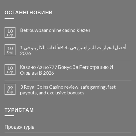
ОСТАННІ НОВИНИ
Betrouwbaar online casino kiezen
10
Сер
ألعاب الكازينو في 1xBet: أفضل الخيارات للمراهنين في
10
Сер
2026
Казино Azino777 Бонус За Регистрацию И
10
Сер
Отзывы В 2026
3 Royal Coins Casino review: safe gaming, fast
09
Сер
payouts, and exclusive bonuses
ТУРИСТАМ
Продаж турів