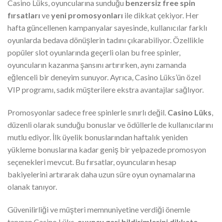
Casino Lüks, oyuncularına sunduğu
benzersiz free spin
fırsatları
ve
yeni promosyonları
ile dikkat çekiyor. Her
hafta güncellenen kampanyalar sayesinde, kullanıcılar farklı
oyunlarda bedava dönüşlerin tadını çıkarabiliyor. Özellikle
popüler slot oyunlarında geçerli olan bu free spinler,
oyuncuların kazanma şansını artırırken, aynı zamanda
eğlenceli bir deneyim sunuyor. Ayrıca, Casino Lüks’ün özel
VIP programı, sadık müşterilere ekstra avantajlar sağlıyor.
Promosyonlar sadece free spinlerle sınırlı değil.
Casino Lüks
,
düzenli olarak sunduğu bonuslar ve ödüllerle de kullanıcılarını
mutlu ediyor. İlk üyelik bonuslarından haftalık yeniden
yükleme bonuslarına kadar geniş bir yelpazede promosyon
seçenekleri mevcut. Bu fırsatlar, oyuncuların hesap
bakiyelerini artırarak daha uzun süre oyun oynamalarına
olanak tanıyor.
Güvenilirliği ve müşteri memnuniyetine verdiği önemle
tanınan Casino Lüks,
oyuncu geri bildirimlerini dikkate