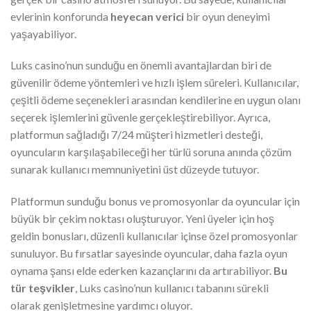
evlerinin konforunda
heyecan verici
bir oyun deneyimi
yaşayabiliyor.
Luks casino’nun sunduğu en önemli avantajlardan biri de
güvenilir ödeme yöntemleri ve hızlı işlem süreleri. Kullanıcılar,
çeşitli ödeme seçenekleri arasından kendilerine en uygun olanı
seçerek işlemlerini güvenle gerçekleştirebiliyor. Ayrıca,
platformun sağladığı 7/24 müşteri hizmetleri desteği,
oyuncuların karşılaşabileceği her türlü soruna anında çözüm
sunarak kullanıcı memnuniyetini üst düzeyde tutuyor.
Platformun sunduğu bonus ve promosyonlar da oyuncular için
büyük bir çekim noktası oluşturuyor. Yeni üyeler için hoş
geldin bonusları, düzenli kullanıcılar içinse özel promosyonlar
sunuluyor. Bu fırsatlar sayesinde oyuncular, daha fazla oyun
oynama şansı elde ederken kazançlarını da artırabiliyor.
Bu
tür teşvikler
, Luks casino’nun kullanıcı tabanını sürekli
olarak genişletmesine yardımcı oluyor.