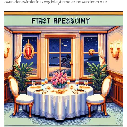
oyun deneyimlerini zenginleştirmelerine yardımcı olur.