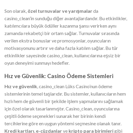
Son olarak,
özel turnuvalar ve yarışmalar
da
casino_clean’in sunduğu diğer avantajlardandır. Bu etkinlikler,
katılımcılara büyük ödüller kazanma şansı verirken aynı
zamanda rekabetçi bir ortam sağlar. Turnuvalar sırasında
verilen ekstra bonuslar ve promosyonlar, oyuncuların
motivasyonunu artırır ve daha fazla katılım sağlar. Bu tür
etkinlikler sayesinde casino_clean, kullanıcılarına eşsiz bir
oyun deneyimi sunmayı hedefler.
Hız ve Güvenlik: Casino Ödeme Sistemleri
Hız ve güvenlik
, casino_clean Lüks Casino’nun ödeme
sistemlerinin temel taşlarıdır. Bu sistemler, kullanıcıların hem
hızlı hem de güvenli bir şekilde işlem yapmalarını sağlamak
için özel olarak tasarlanmıştır. Casino_clean, oyuncularına
çeşitli ödeme seçenekleri sunarak her birinin kendi
tercihlerine göre en uygun yöntemi seçmesine olanak tanır.
Kredi kartları
,
e-cüzdanlar
ve
kripto para birimleri
gibi