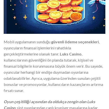
Mobil uygulamanın sunduğu
güvenli ödeme seçenekleri
,
oyuncuların finansal işlemlerini rahatlıkla
gerçekleştirmelerine olanak tanır.
Luks Casino
,
kullanıcılarının güvenliğini ön planda tutarak, kişisel ve
finansal bilgilerin korunmasına büyük önem verir. Bu sayede,
oyuncular herhangi bir endişe duymadan oyunlarına
odaklanabilirler. Ayrıca, uygulama üzerinden sunulan çeşitli
bonuslar ve promosyonlar, kullanıcıların kazançlarını artırma
fırsatı sunar.
Oyun çeşitliliği açısından da oldukça zengin olan Luks
Casino
, slot oyunlarından canlı krupiyer masalarına kadar