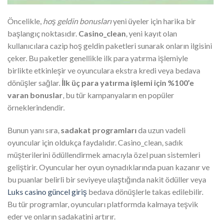
Öncelikle,
hoş geldin bonusları
yeni üyeler için harika bir
başlangıç noktasıdır.
Casino_clean
, yeni kayıt olan
kullanıcılara cazip hoş geldin paketleri sunarak onların ilgisini
çeker. Bu paketler genellikle ilk para yatırma işlemiyle
birlikte etkinleşir ve oyunculara ekstra kredi veya bedava
dönüşler sağlar.
İlk üç para yatırma işlemi için %100’e
varan bonuslar
, bu tür kampanyaların en popüler
örneklerindendir.
Bunun yanı sıra,
sadakat programları
da uzun vadeli
oyuncular için oldukça faydalıdır. Casino_clean, sadık
müşterilerini ödüllendirmek amacıyla özel puan sistemleri
geliştirir. Oyuncular her oyun oynadıklarında puan kazanır ve
bu puanlar belirli bir seviyeye ulaştığında nakit ödüller veya
Luks casino güncel giriş
bedava dönüşlerle takas edilebilir.
Bu tür programlar, oyuncuları platformda kalmaya teşvik
eder ve onların sadakatini artırır.