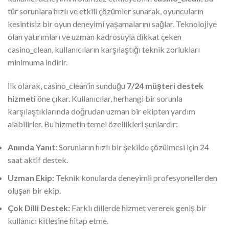
tür sorunlara hızlı ve etkili çözümler sunarak, oyuncuların
kesintisiz bir oyun deneyimi yaşamalarını sağlar. Teknolojiye
olan yatırımları ve uzman kadrosuyla dikkat çeken
casino_clean, kullanıcıların karşılaştığı teknik zorlukları
minimuma indirir.
İlk olarak, casino_clean’in sunduğu
7/24 müşteri destek
hizmeti
öne çıkar. Kullanıcılar, herhangi bir sorunla
karşılaştıklarında doğrudan uzman bir ekipten yardım
alabilirler. Bu hizmetin temel özellikleri şunlardır:
Anında Yanıt:
Sorunların hızlı bir şekilde çözülmesi için 24
saat aktif destek.
Uzman Ekip:
Teknik konularda deneyimli profesyonellerden
oluşan bir ekip.
Çok Dilli Destek:
Farklı dillerde hizmet vererek geniş bir
kullanıcı kitlesine hitap etme.